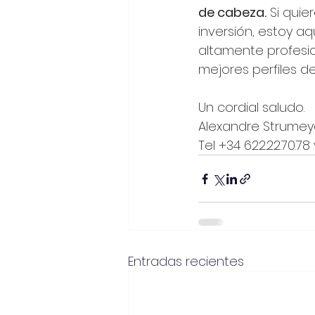
de cabeza.
 Si quie
inversión, estoy aq
altamente profesion
mejores perfiles de 
Un cordial saludo.
Alexandre Strumeyer
Tel +34 622.22.70.7
Entradas recientes