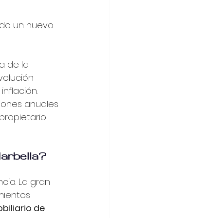
tado un nuevo 
a de la 
volución 
nflación.
iones anuales 
propietario 
Marbella?
ia. La gran 
mientos 
iliario de 