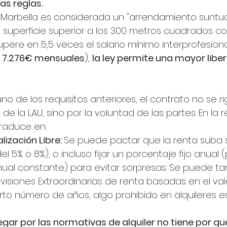
ias reglas.
 Marbella es considerada un "arrendamiento suntua
 superficie superior a los 300 metros cuadrados co
supere en 5,5 veces el salario mínimo interprofesiona
 
7.276€ mensuales
), 
la ley permite una mayor libe
no de los requisitos anteriores, el contrato no se ri
 de la LAU, sino por la voluntad de las partes. En la 
traduce en:
ización Libre: 
Se puede pactar que la renta suba s
l 5% o 8%), o incluso fijar un porcentaje fijo anual 
ual constante) para evitar sorpresas. Se puede tam
visiones Extraordinarias de renta basadas en el val
o número de años, algo prohibido en alquileres e
egar por las normativas de alquiler no tiene por qué