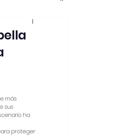
ción Reforma
bella
a
ue más 
e sus 
escenario ha 
para proteger 