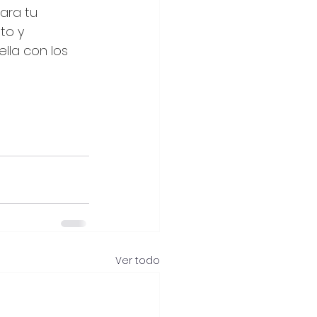
ara tu 
to y 
lla con los 
Ver todo