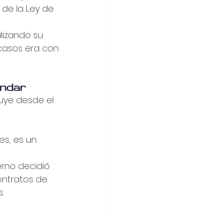
 de la Ley de 
lizando su 
casos era con 
ándar
luye desde el 
s, es un 
ierno decidió 
ontratos de 
s 