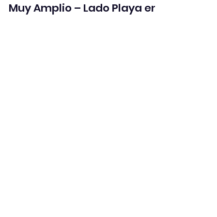
22 jun 2025
2 min de lectura
En venta ático Reformado y
Muy Amplio – Lado Playa en
EL PRESIDENTE entre Marbella
y Estepona
Este impresionante ático reformado te
espera en una de las urbanizaciones más
cotizadas de la Costa del Sol: El Presidente,
entre...