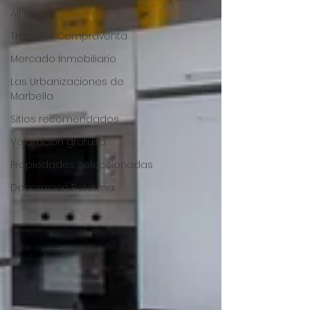
All Posts
Tramites Compraventa
Mercado Inmobiliario
Las Urbanizaciones de
Marbella
Sitios recomendados
Valoración gratuita
Propiedades seleccionadas
Decoración Reforma