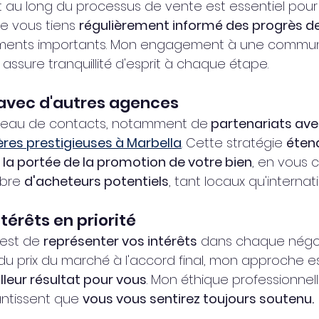
t au long du processus de vente est essentiel pour
e vous tiens 
régulièrement informé des progrès de
ents importants. Mon engagement à une communic
assure tranquillité d'esprit à chaque étape.
 avec d'autres agences
éseau de contacts, notamment de
 partenariats ave
res prestigieuses à Marbella
. Cette stratégie 
éten
la portée de la promotion de votre bien
, en vous 
bre 
d'acheteurs potentiels
, tant locaux qu'internat
térêts en priorité
st de 
représenter vos intérêts
 dans chaque négoc
le du prix du marché à l'accord final, mon approche 
lleur résultat pour vous
. Mon éthique professionnel
ntissent que 
vous vous sentirez toujours soutenu.