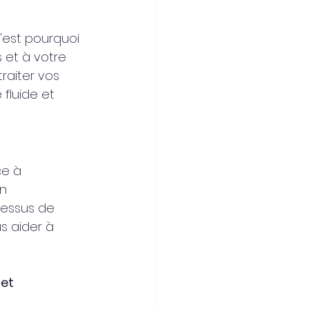
C'est pourquoi 
 et à votre 
raiter vos 
fluide et 
ce à 
n 
cessus de 
s aider à 
et 