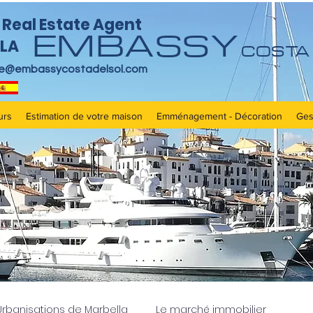
Real Estate Agent
EMBASSY
LA
COSTA 
re@embassycostadelsol.com
urs
Estimation de votre maison
Emménagement - Décoration
Ges
Urbanisations de Marbella
Le marché immobilier