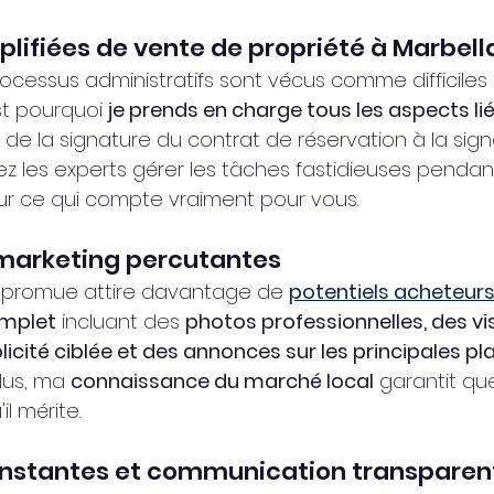
plifiées de vente de propriété à Marbell
ocessus administratifs sont vécus comme difficiles 
st pourquoi 
je prends en charge tous les aspects lié
, de la signature du contrat de réservation à la sig
ssez les experts gérer les tâches fastidieuses penda
ur ce qui compte vraiment pour vous.
 marketing percutantes
n promue attire davantage de 
potentiels acheteur
omplet
 incluant des 
photos professionnelles, des vis
ublicité ciblée et des annonces sur les principales p
lus, ma 
connaissance du marché local
 garantit qu
il mérite.
constantes et communication transparen