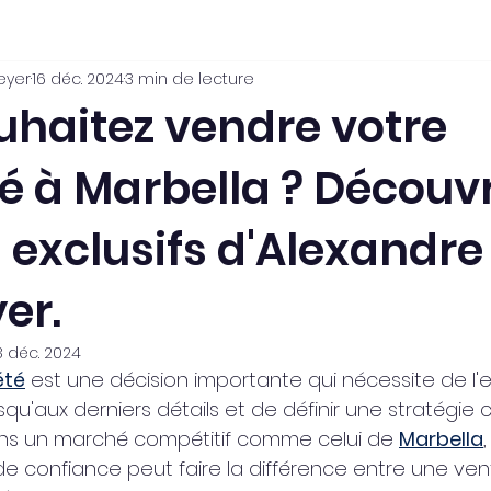
eyer
16 déc. 2024
3 min de lecture
e
Estimation Gratuite
Sélection de propriétés
uhaitez vendre votre
é à Marbella ? Découvr
ation
 exclusifs d'Alexandre
er.
8 déc. 2024
été
 est une décision importante qui nécessite de l'
squ'aux derniers détails et de définir une stratégie
ans un marché compétitif comme celui de 
Marbella
de confiance peut faire la différence entre une ven