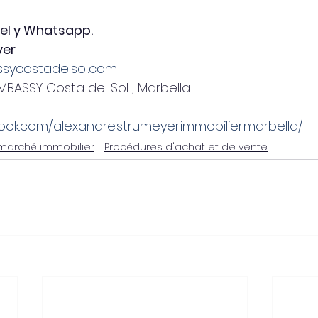
Tel y Whatsapp.
yer
ycostadelsol.com
MBASSY Costa del Sol , Marbella
ok.com/alexandre.strumeyer.immobilier.marbella/
marché immobilier
Procédures d'achat et de vente