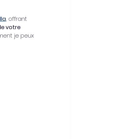
lla
, offrant 
e votre 
ment je peux 