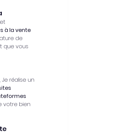
a
et 
s à la vente 
nature de 
nt que vous 
s
. Je réalise un 
ites 
lateformes 
e votre bien 
te