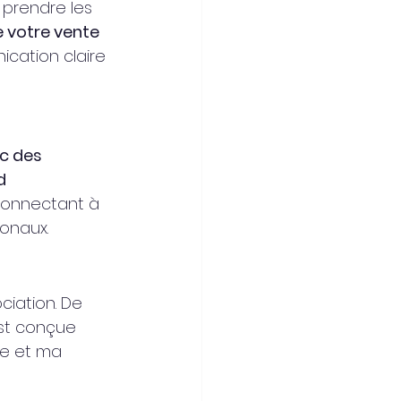
 prendre les 
 votre vente
ation claire 
c des 
d 
connectant à 
ionaux.
iation. De 
est conçue 
le et ma 