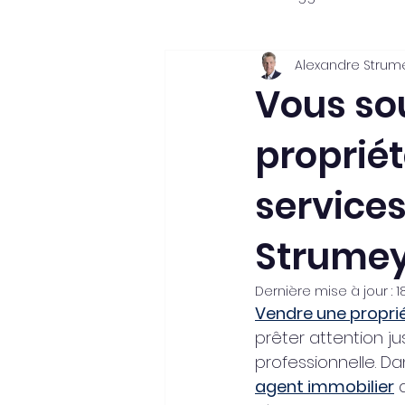
Alexandre Strum
Procédures d'achat et de vent
Vous so
propriét
Property management et rénov
services
Strumey
Dernière mise à jour :
1
Vendre une propri
prêter attention ju
professionnelle. D
agent immobilier
 