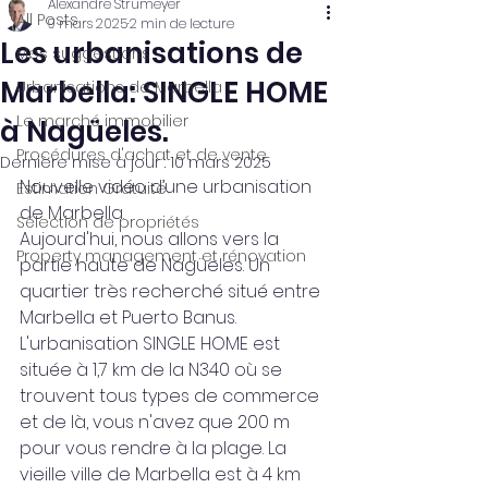
Alexandre Strumeyer
All Posts
9 mars 2025
2 min de lecture
Les urbanisations de
Mes suggestions
Marbella: SINGLE HOME
Urbanisations de Marbella
Le marché immobilier
à Nagüeles.
Procédures d'achat et de vente
Dernière mise à jour :
10 mars 2025
Nouvelle vidéo d’une urbanisation 
Estimation Gratuite
de Marbella.
Sélection de propriétés
Aujourd'hui, nous allons vers la 
Property management et rénovation
partie haute de Nagüeles. Un 
quartier très recherché situé entre 
Marbella et Puerto Banus. 
L'urbanisation SINGLE HOME est 
située à 1,7 km de la N340 où se 
trouvent tous types de commerce 
et de là, vous n'avez que 200 m 
pour vous rendre à la plage. La 
vieille ville de Marbella est à 4 km 