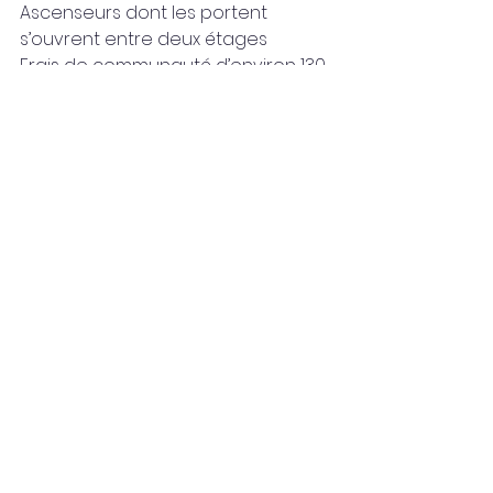
Ascenseurs dont les portent 
s’ouvrent entre deux étages
Frais de communauté d’environ 130 
€/mois pour un appartement de 2 
chambres.
Prix 2025 à partir de 450.000 € pour 
un appartement de 2 chambres.
Êtes-vous intéressé par l’achat d’un 
appartement dans cette 
résidence?
Nous vous faisons une sélection 
des meilleures propriétés.
Contactez-moi:
Alexandre Strumeyer, EMBASSY 
Costa Del Sol
+34 622 22 70 78, 
alexandre@embassycostadelsol.c
om