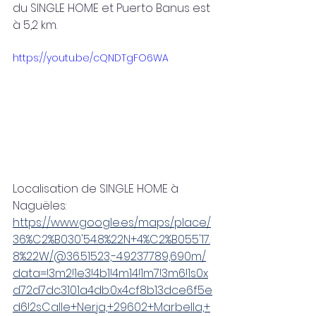
du SINGLE HOME et Puerto Banus est 
à 5,2 km.
https://youtu.be/cQNDTgFO6WA 
Localisation de SINGLE HOME à 
Naguëles:
https://www.google.es/maps/place/
36%C2%B030'54.8%22N+4%C2%B055'17.
8%22W/@36.51523,-4.9237789,690m/
data=!3m2!1e3!4b1!4m14!1m7!3m6!1s0x
d72d7dc3101a4db:0x4cf8b13dce6f5e
d6!2sCalle+Nerja,+29602+Marbella,+