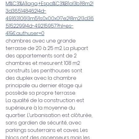
M%C3%A1laga,+Espa%C3%B1a!3b1!8m2!
3d36.5148462!4d-
4.9163106!3m5!1s0x0:0x0!7e2!8m2!3d36
.5152299!4d-4.9215957?hl=es-
419&authuser=0
chambres avec une grande 
terrasse de 20 à 25 m2. La plupart 
des appartements sont de 2 
chambres et mesurent 108 m2 
construits. Les penthouses sont 
des duplex avec la chambre 
principale au dernier étage qui 
possède sa propre terrasse.
La qualité de la construction est 
supérieure à la moyenne du 
quartier. L’urbanisation est clôturée, 
sans gardien de sécurité, avec 
parkings souterrains et caves. Les 
blocs ont des ascenseurs mais les 