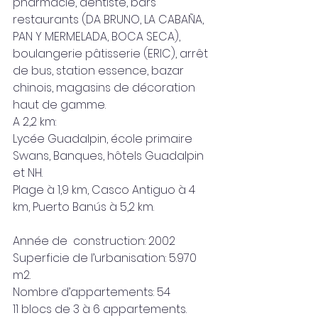
pharmacie, dentiste, bars 
restaurants (DA BRUNO, LA CABAÑA, 
PAN Y MERMELADA, BOCA SECA), 
boulangerie pâtisserie (ERIC), arrêt 
de bus, station essence, bazar 
chinois, magasins de décoration 
haut de gamme.
A 2,2 km:
Lycée Guadalpin, école primaire 
Swans, Banques, hôtels Guadalpin 
et NH.
Plage à 1,9 km, Casco Antiguo à 4 
km, Puerto Banús à 5,2 km.
Année de  construction: 2002
Superficie de l’urbanisation: 5.970 
m2.
Nombre d’appartements: 54
11 blocs de 3 à 6 appartements.