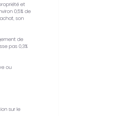
propriété et 
viron 0,5% de 
'achat, son 
ngement de 
asse pas 0,3% 
ve ou 
ion sur le 