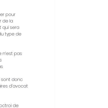
er pour 
 de la 
 qui sera 
du type de 
 n’est pas 
s 
s 
e sont donc 
aires d’avocat 
octroi de 