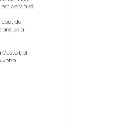
l est de 2 à 3% 
e coût du 
e banque à 
a Costa Del 
 votre 