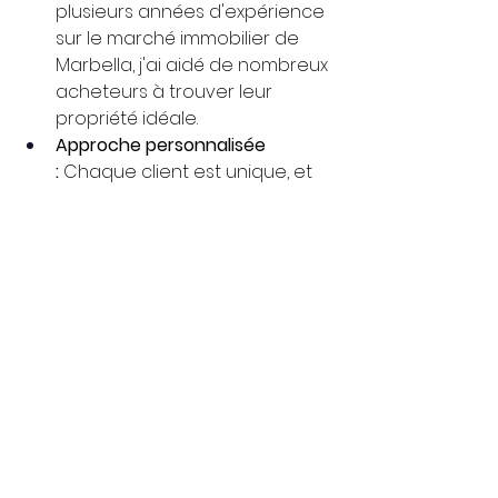
plusieurs années d'expérience 
sur le marché immobilier de 
Marbella, j'ai aidé de nombreux 
acheteurs à trouver leur 
propriété idéale.
Approche personnalisée 
:
 Chaque client est unique, et 
j'adapte ma stratégie pour 
répondre à vos besoins 
spécifiques.
Transparence et confiance : 
Je 
privilégie vos intérêts, offrant 
des informations claires et des 
conseils honnêtes à chaque 
étape.
Vous cherchez à acheter 
une propriété à Marbella ? 