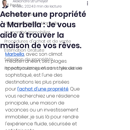
Alexandre Strumeyer
All Posts
19 déc. 2024
3 min de lecture
Acheter une propriété
Mes suggestions
à Marbella : Je vous
Urbanisations de Marbella
Le marché immobilier
aide à trouver la
Procédures d'achat et de vente
maison de vos rêves.
Estimation Gratuite
Marbella
, avec son climat 
Sélection de propriétés
méditerranéen, ses plages 
spectaculaires et son style de vie 
Property management et rénovation
sophistiqué, est l'une des 
destinations les plus prisées 
pour
l'achat d'une propriété
. Que 
vous recherchiez une résidence 
principale, une maison de 
vacances ou un investissement 
immobilier, je suis là pour rendre 
l'expérience fluide, sécurisée et 